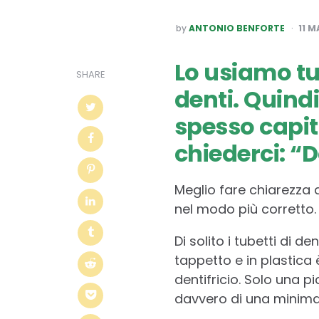
POSTED
by
ANTONIO BENFORTE
11 M
BY
Lo usiamo tut
SHARE
denti. Quindi
spesso capit
chiederci: “D
Meglio fare chiarezza a
nel modo più corretto.
Di solito i tubetti di d
tappetto e in plastica 
dentifricio. Solo una 
davvero di una minima pa