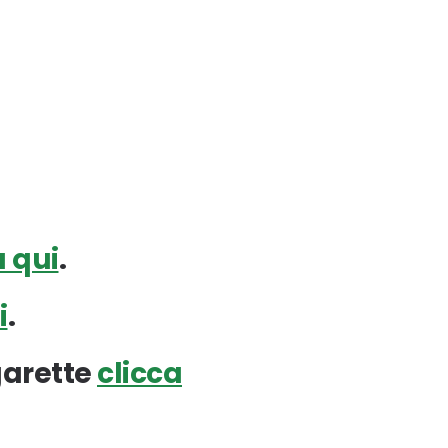
a qui
.
i
.
garette
clicca