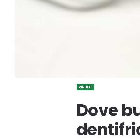
RIFIUTI
Dove but
dentifri