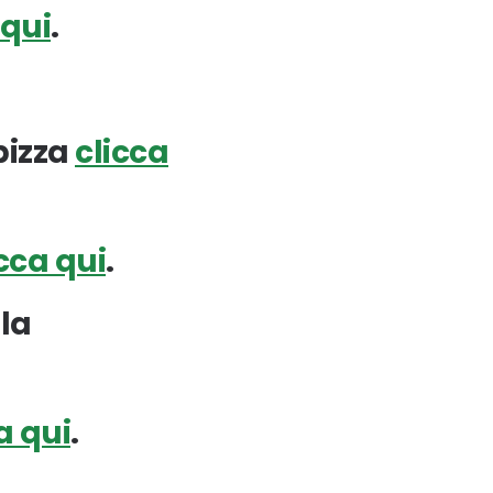
 qui
.
pizza
clicca
icca qui
.
lla
a qui
.