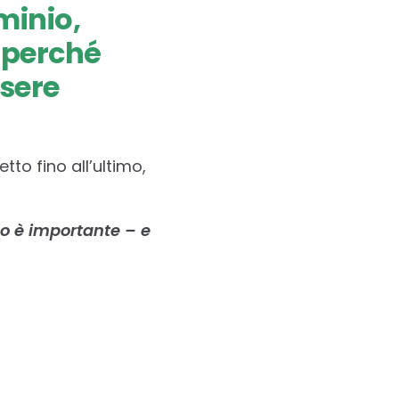
uminio,
, perché
ssere
tto fino all’ultimo,
lo è importante – e