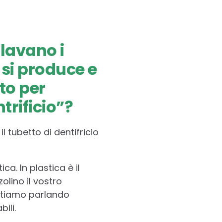
 lavano i
 si produce e
to per
ntrificio”?
 tubetto di dentifricio
ca. In plastica è il
olino il vostro
 stiamo parlando
ili.