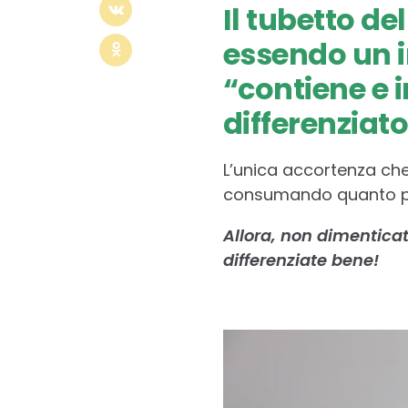
Il tubetto de
essendo un im
“contiene e 
differenziato
L’unica accortenza che 
consumando quanto più 
Allora, non dimenticat
differenziate bene!