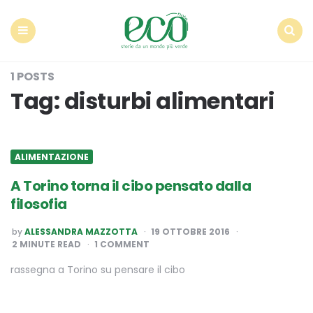
Econote
Menu
Search
1 POSTS
Tag:
disturbi alimentari
ALIMENTAZIONE
A Torino torna il cibo pensato dalla
filosofia
POSTED
by
ALESSANDRA MAZZOTTA
19 OTTOBRE 2016
BY
2
MINUTE READ
1 COMMENT
rassegna a Torino su pensare il cibo