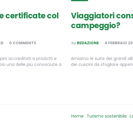
e certificate col
Viaggiatori cons
campeggio?
POSTED
AD
0 COMMENTS
by
REDAZIONE
4 FEBBRAIO 20
BY
ani accreditati a prodotti e
Amiamo le suite dei grandi alb
bio una delle più conosciute a
dei cuscini da sfogliare appe
Home
Turismo sostenibile
L