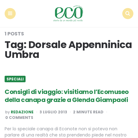
Econote
Menu
Search
1 POSTS
Tag:
Dorsale Appenninica
Umbra
SPECIALI
Consigli di viaggio: visitiamo l’Ecomuseo
della canapa grazie a Glenda Giampaoli
POSTED
by
REDAZIONE
3 LUGLIO 2013
2
MINUTE READ
BY
0 COMMENTS
Per lo speciale canapa di Econote non si poteva non
parlare di una realtà che sta prendendo piede nel nostro