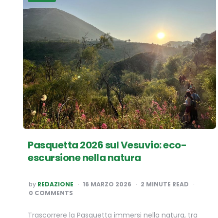
Pasquetta 2026 sul Vesuvio: eco-
escursione nella natura
POSTED
by
REDAZIONE
16 MARZO 2026
2
MINUTE READ
BY
0 COMMENTS
Trascorrere la Pasquetta immersi nella natura, tra