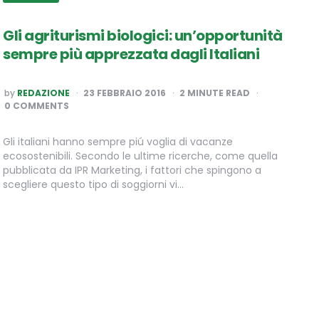
Gli agriturismi biologici: un’opportunità
sempre più apprezzata dagli Italiani
POSTED
by
REDAZIONE
23 FEBBRAIO 2016
2
MINUTE READ
BY
0 COMMENTS
Gli italiani hanno sempre piú voglia di vacanze
ecosostenibili. Secondo le ultime ricerche, come quella
pubblicata da IPR Marketing, i fattori che spingono a
scegliere questo tipo di soggiorni vi…