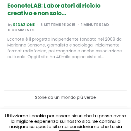
EconoteLAB: Laboratori di riciclo
creativo e non solo…
POSTED
by
REDAZIONE
3 SETTEMBRE 2015
1
MINUTE READ
BY
0 COMMENTS
Econote è il progetto indipendente fondato nel 2008 da
Marianna Sansone, giornalista e sociologa, inizialmente
format radiofonico, poi magazine e anche associazione
culturale. Oggi il sito ha 40mila pagine viste al…
Storie da un mondo più verde
Home
Turismo sostenibile
Utilizziamo i cookie per essere sicuri che tu possa avere
Laboratori/Visite per le scuole
la migliore esperienza sul nostro sito. Se continui a
Green content per aziende
Media Partner
navigare su questo sito noi consideriamo che tu sia