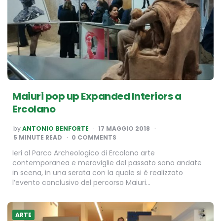
Maiuri pop up Expanded Interiors a
Ercolano
POSTED
by
ANTONIO BENFORTE
17 MAGGIO 2018
BY
5
MINUTE READ
0 COMMENTS
Ieri al Parco Archeologico di Ercolano arte
contemporanea e meraviglie del passato sono andate
in scena, in una serata con la quale si è realizzato
l’evento conclusivo del percorso Maiuri…
ARTE