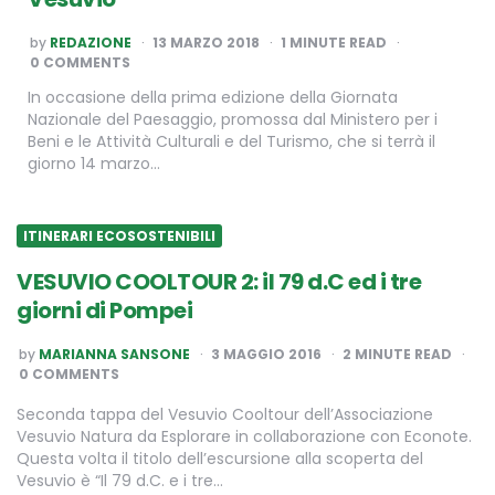
POSTED
by
REDAZIONE
13 MARZO 2018
1
MINUTE READ
BY
0 COMMENTS
In occasione della prima edizione della Giornata
Nazionale del Paesaggio, promossa dal Ministero per i
Beni e le Attività Culturali e del Turismo, che si terrà il
giorno 14 marzo…
ITINERARI ECOSOSTENIBILI
VESUVIO COOLTOUR 2: il 79 d.C ed i tre
giorni di Pompei
POSTED
by
MARIANNA SANSONE
3 MAGGIO 2016
2
MINUTE READ
BY
0 COMMENTS
Seconda tappa del Vesuvio Cooltour dell’Associazione
Vesuvio Natura da Esplorare in collaborazione con Econote.
Questa volta il titolo dell’escursione alla scoperta del
Vesuvio è “Il 79 d.C. e i tre…