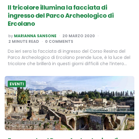
Il tricolore illumina la facciata di
ingresso del Parco Archeologico di
Ercolano
POSTED
by
MARIANNA SANSONE
20 MARZO 2020
BY
2
MINUTE READ
0 COMMENTS
Da ieri sera la facciata di ingresso del Corso Resina del
Parco Archeologico di Ercolano prende luce, è la luce del
tricolore che brillerà in questi giorni difficili che l’intero…
EVENTI