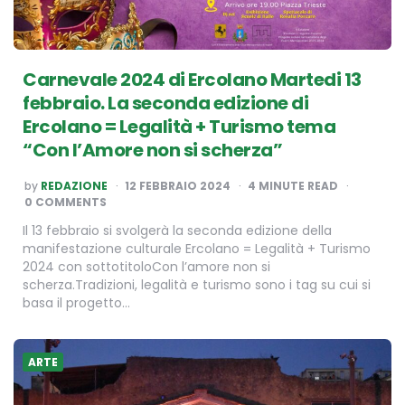
Carnevale 2024 di Ercolano Martedi 13
febbraio. La seconda edizione di
Ercolano = Legalità + Turismo tema
“Con l’Amore non si scherza”
POSTED
by
REDAZIONE
12 FEBBRAIO 2024
4
MINUTE READ
BY
0 COMMENTS
Il 13 febbraio si svolgerà la seconda edizione della
manifestazione culturale Ercolano = Legalità + Turismo
2024 con sottotitoloCon l’amore non si
scherza.Tradizioni, legalità e turismo sono i tag su cui si
basa il progetto…
ARTE