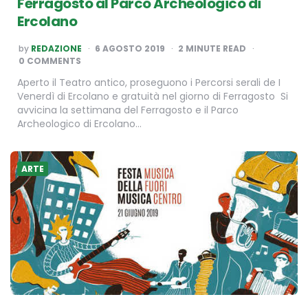
Ferragosto al Parco Archeologico di
Ercolano
POSTED
by
REDAZIONE
6 AGOSTO 2019
2
MINUTE READ
BY
0 COMMENTS
Aperto il Teatro antico, proseguono i Percorsi serali de I
Venerdì di Ercolano e gratuità nel giorno di Ferragosto Si
avvicina la settimana del Ferragosto e il Parco
Archeologico di Ercolano…
ARTE