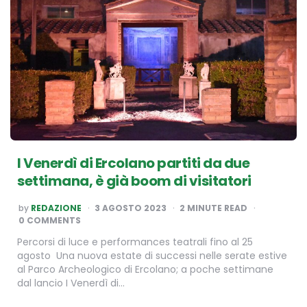
I Venerdì di Ercolano partiti da due
settimana, è già boom di visitatori
POSTED
by
REDAZIONE
3 AGOSTO 2023
2
MINUTE READ
BY
0 COMMENTS
Percorsi di luce e performances teatrali fino al 25
agosto Una nuova estate di successi nelle serate estive
al Parco Archeologico di Ercolano; a poche settimane
dal lancio I Venerdì di…