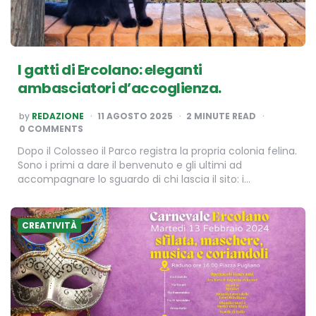
I gatti di Ercolano: eleganti
ambasciatori d’accoglienza.
POSTED
by
REDAZIONE
11 AGOSTO 2025
2
MINUTE READ
BY
0 COMMENTS
Dopo il Colosseo il Parco registra la propria colonia felina.
Sono i primi a dare il benvenuto e gli ultimi ad
accompagnare lo sguardo di chi lascia il sito: i…
CREATIVITÀ