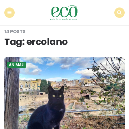
Econote
Menu
Search
14 POSTS
Tag:
ercolano
ANIMALI