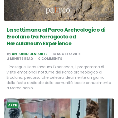
La settimana al Parco Archeologico di
Ercolano tra Ferragosto ed
Herculaneum Experience
POSTED
by
ANTONIO BENFORTE
13 AGOSTO 2018
BY
2
MINUTE READ
0 COMMENTS
Prosegue Herculaneum Experience, il programma di
visite emozionali notturne del Parco archeologico di
Ercolano, percorso che celebra idealmente un giorno
delle feste dedicate dalla comunità locale annualmente
a Marco Nonio…
ARTE