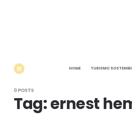
Ec
HOME
TURISMO SOSTENIBI
MENU
0 POSTS
Tag:
ernest he