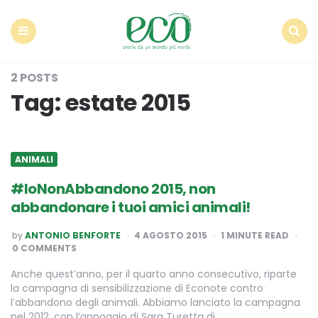
Econote
Menu
Search
2 POSTS
Tag:
estate 2015
ANIMALI
#IoNonAbbandono 2015, non
abbandonare i tuoi amici animali!
POSTED
by
ANTONIO BENFORTE
4 AGOSTO 2015
1
MINUTE READ
BY
0 COMMENTS
Anche quest’anno, per il quarto anno consecutivo, riparte
la campagna di sensibilizzazione di Econote contro
l’abbandono degli animali. Abbiamo lanciato la campagna
nel 2012, con l’appoggio di Sara Turetta di…