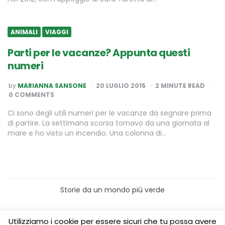
ANIMALI
VIAGGI
Parti per le vacanze? Appunta questi
numeri
POSTED
by
MARIANNA SANSONE
20 LUGLIO 2015
2
MINUTE READ
BY
0 COMMENTS
Ci sono degli utili numeri per le vacanze da segnare prima
di partire. La settimana scorsa tornavo da una giornata al
mare e ho visto un incendio. Una colonna di…
Storie da un mondo più verde
Home
Turismo sostenibile
Utilizziamo i cookie per essere sicuri che tu possa avere