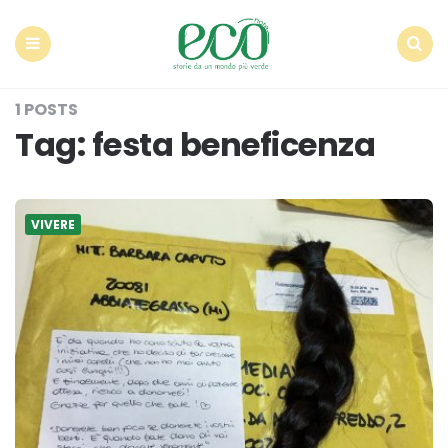
Econote
Menu
Search
1 POSTS
Tag:
festa beneficenza
VIVERE