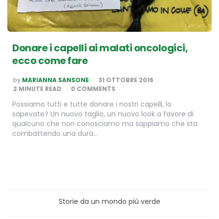
Donare i capelli ai malati oncologici,
ecco come fare
POSTED
by
MARIANNA SANSONE
31 OTTOBRE 2016
BY
2
MINUTE READ
0 COMMENTS
Possiamo tutti e tutte donare i nostri capelli, lo
sapevate? Un nuovo taglio, un nuovo look a favore di
qualcuno che non conosciamo ma sappiamo che sta
combattendo una dura…
Storie da un mondo più verde