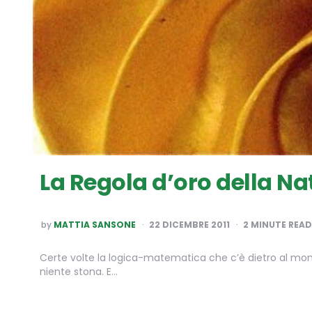
La Regola d’oro della Na
POSTED
by
MATTIA SANSONE
22 DICEMBRE 2011
2
MINUTE READ
BY
Certe volte la logica-matematica che c’è dietro al mondo
niente stona. E…