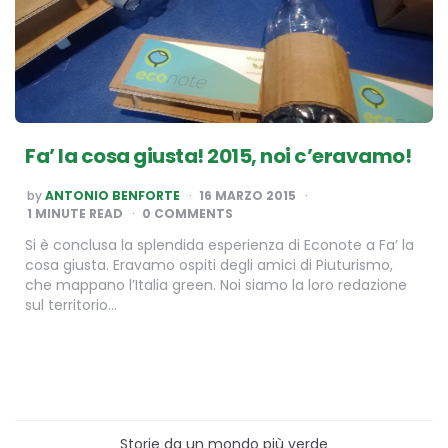
Fa’ la cosa giusta! 2015, noi c’eravamo!
POSTED
by
ANTONIO BENFORTE
16 MARZO 2015
BY
1
MINUTE READ
0 COMMENTS
Si è conclusa la splendida esperienza di Econote a Fa’ la
cosa giusta. Eravamo ospiti degli amici di Piuturismo,
che mappano l’Italia green. Noi siamo la loro redazione
sul territorio…
Storie da un mondo più verde