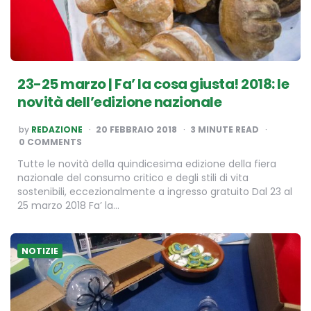
23-25 marzo | Fa’ la cosa giusta! 2018: le
novità dell’edizione nazionale
POSTED
by
REDAZIONE
20 FEBBRAIO 2018
3
MINUTE READ
BY
0 COMMENTS
Tutte le novità della quindicesima edizione della fiera
nazionale del consumo critico e degli stili di vita
sostenibili, eccezionalmente a ingresso gratuito Dal 23 al
25 marzo 2018 Fa’ la…
NOTIZIE