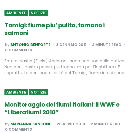
AMBIENTE
NOTIZIE
Tamigi: fiume piu’ pulito, tornano i
salmoni
POSTED
by
ANTONIO BENFORTE
3 GENNAIO 2011
2
MINUTE READ
BY
0 COMMENTS
Foto di Nastia (Flickr) Apriamo l’anno con una bella notizia.
Non per il nostro paese, purtroppo, ma per l’Inghilterra. E
soprattutto per Londra, città del Tamigi, fiume in cui sono…
AMBIENTE
NOTIZIE
Monitoraggio dei fiumi italiani: il WWF e
“Liberafiumi 2010”
POSTED
by
MARIANNA SANSONE
20 APRILE 2010
2
MINUTE READ
BY
0 COMMENTS