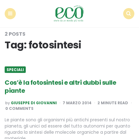
Econote
Menu
Search
2 POSTS
Tag:
fotosintesi
SPECIALI
Cos’è la fotosintesi e altri dubbi sulle
piante
POSTED
by
GIUSEPPE DI GIOVANNI
7 MARZO 2014
2
MINUTE READ
BY
0 COMMENTS
Le piante sono gli organismi più antichi presenti sul nostro
pianeta, gli unici ad essere del tutto autonomi per quanto
riguarda la sintesi delle molecole organiche a partire dal
materiale…