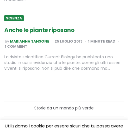
SCIENZA
Anche le piante riposano
POSTED
by
MARIANNA SANSONE
25 LUGLIO 2013
1
MINUTE READ
BY
1 COMMENT
La rivista scientifica Current Biology ha pubblicato uno
studio in cui si evidenzia che le piante, come gli altri esseri
viventi si riposano. Non si può dire che dormano ma…
Storie da un mondo più verde
Home
Turismo sostenibile
Utilizziamo i cookie per essere sicuri che tu possa avere