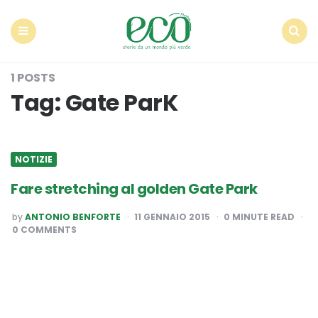
Econote
Menu
Search
1 POSTS
Tag:
Gate ParK
NOTIZIE
Fare stretching al golden Gate Park
POSTED
by
ANTONIO BENFORTE
11 GENNAIO 2015
0
MINUTE READ
BY
0 COMMENTS