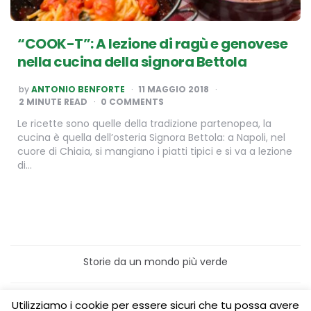
“COOK-T”: A lezione di ragù e genovese
nella cucina della signora Bettola
POSTED
by
ANTONIO BENFORTE
11 MAGGIO 2018
BY
2
MINUTE READ
0 COMMENTS
Le ricette sono quelle della tradizione partenopea, la
cucina è quella dell’osteria Signora Bettola: a Napoli, nel
cuore di Chiaia, si mangiano i piatti tipici e si va a lezione
di…
Storie da un mondo più verde
Home
Turismo sostenibile
Utilizziamo i cookie per essere sicuri che tu possa avere
Laboratori/Visite per le scuole