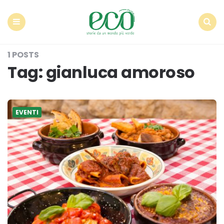
Econote
Menu
Search
1 POSTS
Tag:
gianluca amoroso
EVENTI