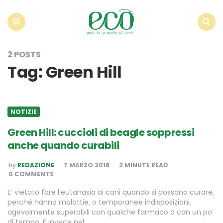
Econote
Menu
Search
2 POSTS
Tag:
Green Hill
NOTIZIE
Green Hill: cuccioli di beagle soppressi
anche quando curabili
POSTED
by
REDAZIONE
7 MARZO 2018
2
MINUTE READ
BY
0 COMMENTS
E’ vietato fare l’eutanasia ai cani quando si possono curare,
perché hanno malattie, o temporanee indisposizioni,
agevolmente superabili con qualche farmaco o con un po’
di tempo. E invece nel…