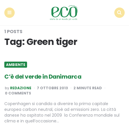
Econote
Menu
Search
1 POSTS
Tag:
Green tiger
AMBIENTE
C’è del verde in Danimarca
POSTED
by
REDAZIONE
7 OTTOBRE 2013
2
MINUTE READ
BY
0 COMMENTS
Copenhagen si candida a divenire la prima capitale
europea carbon neutral, cioè ad emissioni zero. La città
danese ha ospitato nel 2009 la Conferenza mondiale sul
clima e in quell’occasione…