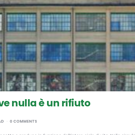
e nulla è un rifiuto
AD
0 COMMENTS