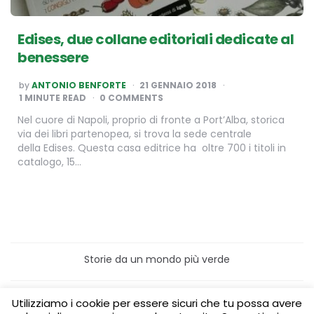
Edises, due collane editoriali dedicate al
benessere
POSTED
by
ANTONIO BENFORTE
21 GENNAIO 2018
BY
1
MINUTE READ
0 COMMENTS
Nel cuore di Napoli, proprio di fronte a Port’Alba, storica
via dei libri partenopea, si trova la sede centrale
della Edises. Questa casa editrice ha oltre 700 i titoli in
catalogo, 15…
Storie da un mondo più verde
Home
Turismo sostenibile
Utilizziamo i cookie per essere sicuri che tu possa avere
Laboratori/Visite per le scuole