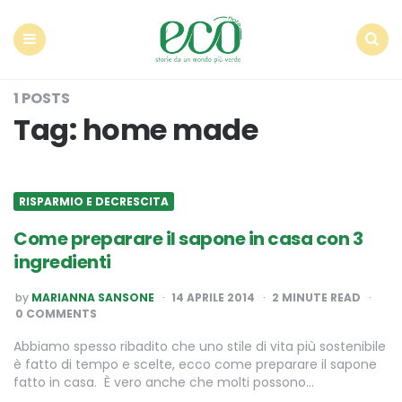
Econote
Menu
Search
1 POSTS
Tag:
home made
RISPARMIO E DECRESCITA
Come preparare il sapone in casa con 3
ingredienti
POSTED
by
MARIANNA SANSONE
14 APRILE 2014
2
MINUTE READ
BY
0 COMMENTS
Abbiamo spesso ribadito che uno stile di vita più sostenibile
è fatto di tempo e scelte, ecco come preparare il sapone
fatto in casa. È vero anche che molti possono…