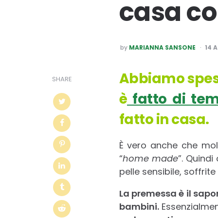
casa co
POSTED
by
MARIANNA SANSONE
14 A
BY
Abbiamo spesso
SHARE
è
fatto di tem
fatto in casa.
È vero anche che molt
“
home made
”. Quind
pelle sensibile, soffrite
La premessa è il sapo
bambini.
Essenzialment