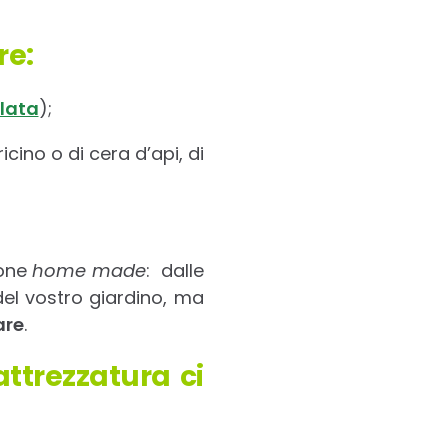
re:
llata
);
ricino o di cera d’api, di
pone
home made
: dalle
del vostro giardino, ma
are
.
attrezzatura ci