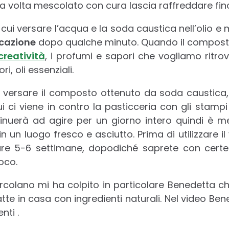
a volta mescolato con cura lascia raffreddare fin
 cui versare l’acqua e la soda caustica nell’olio e
cazione
dopo qualche minuto. Quando il compos
creatività
, i profumi e sapori che vogliamo ritr
ri, oli essenziali.
i versare il composto ottenuto da soda caustica, 
i ci viene in contro la pasticceria con gli stamp
inuerà ad agire per un giorno intero quindi è me
 in un luogo fresco e asciutto. Prima di utilizzare i
e 5-6 settimane, dopodiché saprete con certe
oco.
circolano mi ha colpito in particolare Benedetta c
tte in casa con ingredienti naturali. Nel video Ben
nti .