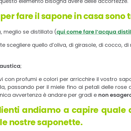
 questo elemento bisogna avere delle accortezze.
 per fare il sapone in casa sono t
a
, meglio se distillata (
qui come fare l’acqua disti
te scegliere quello d’oliva, di girasole, di cocco, di 
austica
;
rvi con profumi e colori per arricchire il vostro sa
a, passando per il miele fino ai petali delle rose 
’unica avvertenza è andare per gradi e
non esager
edienti andiamo a capire quale 
 le nostre saponette.