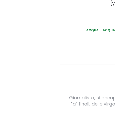
[
ACQUA
ACQUA 
Giornalista, si occu
"a" finali, delle v