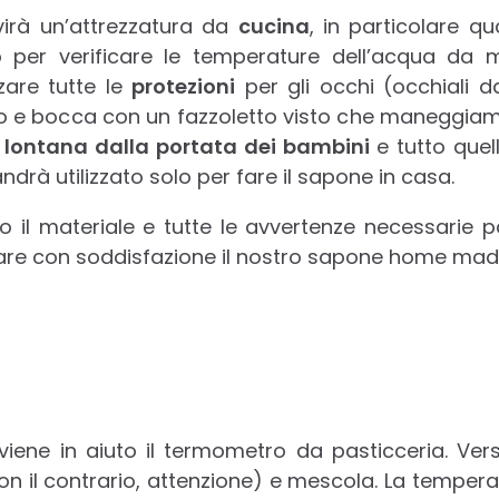
virà un’attrezzatura da
cucina
, in particolare 
per verificare le temperature dell’acqua da m
zzare tutte le
protezioni
per gli occhi (occhiali d
so e bocca con un fazzoletto visto che maneggiam
lontana dalla portata dei bambini
e tutto quel
ndrà utilizzato solo per fare il sapone in casa.
 il materiale e tutte le avvertenze necessarie 
zzare con soddisfazione il nostro sapone home mad
i viene in aiuto il termometro da pasticceria. V
on il contrario, attenzione) e mescola. La temper