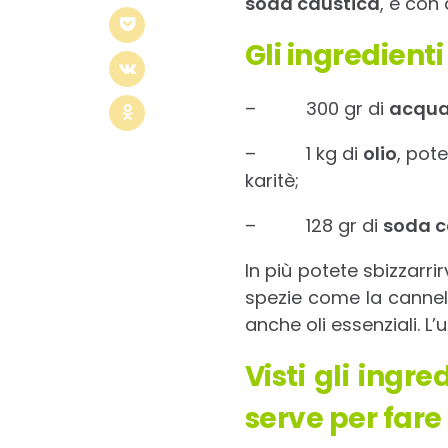
soda caustica
, e con
Gli ingredienti
– 300 gr di
acqu
– 1 kg di
olio
, pote
karitè;
– 128 gr di
soda c
In più potete sbizzarri
spezie come la cannell
anche oli essenziali. L
Visti gli ingr
serve per fare