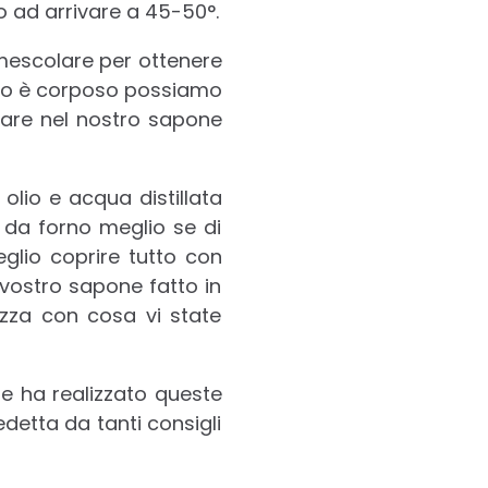
o ad arrivare a 45-50°.
 mescolare per ottenere
to è corposo possiamo
ovare nel nostro sapone
olio e acqua distillata
i da forno meglio se di
glio coprire tutto con
l vostro sapone fatto in
zza con cosa vi state
he ha realizzato queste
edetta da tanti consigli