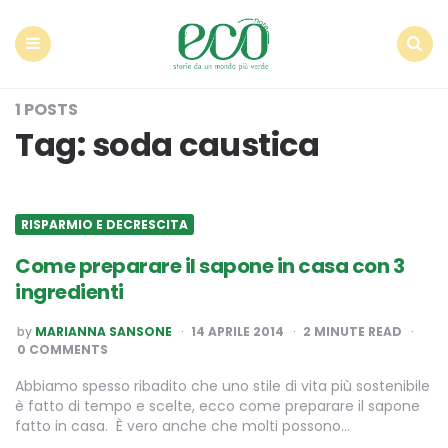
Econote
Menu
Search
1 POSTS
Tag:
soda caustica
RISPARMIO E DECRESCITA
Come preparare il sapone in casa con 3
ingredienti
POSTED
by
MARIANNA SANSONE
14 APRILE 2014
2
MINUTE READ
BY
0 COMMENTS
Abbiamo spesso ribadito che uno stile di vita più sostenibile
è fatto di tempo e scelte, ecco come preparare il sapone
fatto in casa. È vero anche che molti possono…