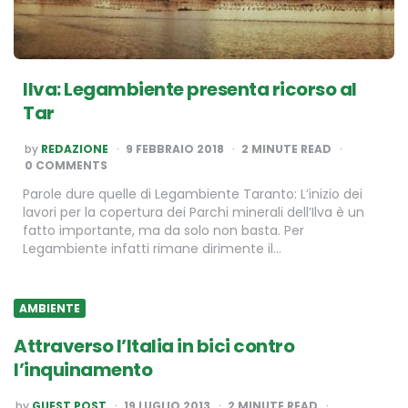
Ilva: Legambiente presenta ricorso al
Tar
POSTED
by
REDAZIONE
9 FEBBRAIO 2018
2
MINUTE READ
BY
0 COMMENTS
Parole dure quelle di Legambiente Taranto: L’inizio dei
lavori per la copertura dei Parchi minerali dell’Ilva è un
fatto importante, ma da solo non basta. Per
Legambiente infatti rimane dirimente il…
AMBIENTE
Attraverso l’Italia in bici contro
l’inquinamento
POSTED
by
GUEST POST
19 LUGLIO 2013
2
MINUTE READ