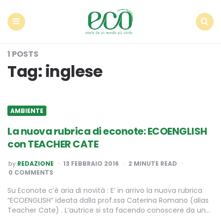
Econote
Menu
Search
1 POSTS
Tag:
inglese
AMBIENTE
La nuova rubrica di econote: ECOENGLISH
con TEACHER CATE
POSTED
by
REDAZIONE
13 FEBBRAIO 2016
2
MINUTE READ
BY
0 COMMENTS
Su Econote c’è aria di novità : E’ in arrivo la nuova rubrica
“ECOENGLISH” ideata dalla prof.ssa Caterina Romano (alias
Teacher Cate) . L’autrice si sta facendo conoscere da un…