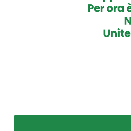
Per ora 
N
Unite
Post
navigation