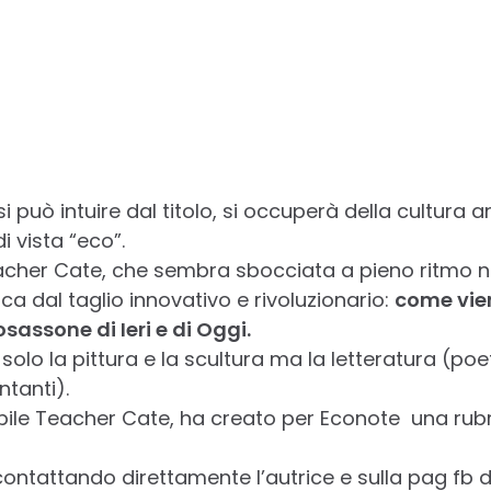
 può intuire dal titolo, si occuperà della cultura
i vista “eco”.
acher Cate, che sembra sbocciata a pieno ritmo ne
a dal taglio innovativo e rivoluzionario:
come vien
assone di Ieri e di Oggi.
solo la pittura e la scultura ma la letteratura (poeti
ntanti).
abile Teacher Cate, ha creato per Econote una rubr
contattando direttamente l’autrice e sulla pag fb 