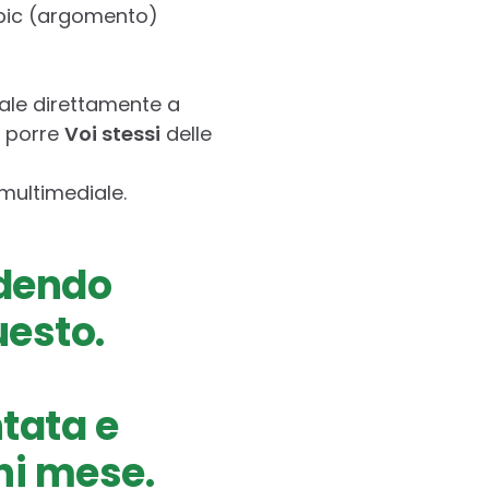
topic (argomento)
ale direttamente a
, porre
Voi stessi
delle
 multimediale.
edendo
uesto.
ntata e
ni mese.