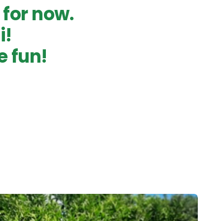
 for now.
i!
e fun!