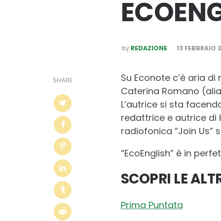
ECOENG
POSTED
by
REDAZIONE
13 FEBBRAIO 
BY
Su Econote c’è aria di n
SHARE
Caterina Romano (alia
L’autrice si sta face
redattrice e autrice di
radiofonica “Join Us”
“EcoEnglish” è in perfet
SCOPRI LE ALT
Prima Puntata