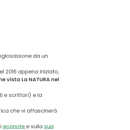
 anglosassone da un
l 2016 appena iniziato,
e vista La NATURA nel
 e scrittori) e la
ica che vi affascinerà
di
econote
e sulla
sua