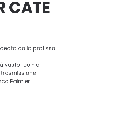
R CATE
ideata dalla prof.ssa
più vasto come
a trasmissione
co Palmieri.