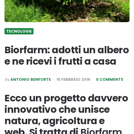
TECNOLOGIE
Biorfarm: adotti un albero
e ne ricevi i frutti a casa
POSTED
by
ANTONIO BENFORTE
15 FEBBRAIO 2016
0 COMMENTS
BY
Ecco un progetto davvero
innovativo che unisce
natura, agricoltura e
web. Si tratta di
Biorfarm
,