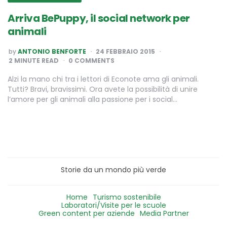
Arriva BePuppy, il social network per
animali
POSTED
by
ANTONIO BENFORTE
24 FEBBRAIO 2015
BY
2
MINUTE READ
0 COMMENTS
Alzi la mano chi tra i lettori di Econote ama gli animali.
Tutti? Bravi, bravissimi. Ora avete la possibilità di unire
l’amore per gli animali alla passione per i social…
Storie da un mondo più verde
Home
Turismo sostenibile
Laboratori/Visite per le scuole
Green content per aziende
Media Partner