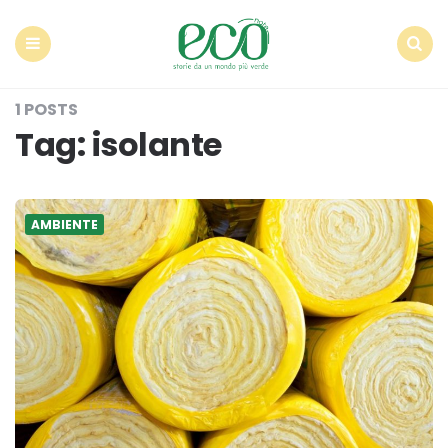
Econote
Menu
Search
1 POSTS
Tag:
isolante
AMBIENTE