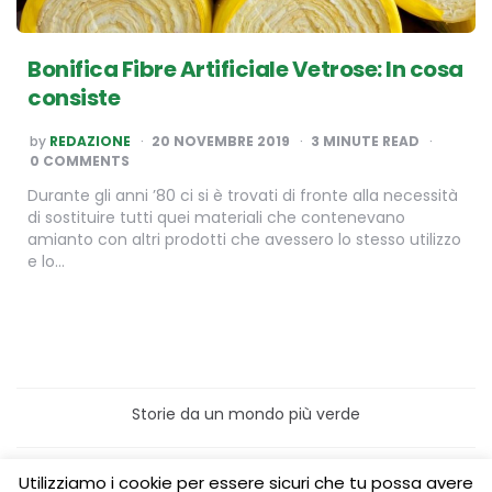
Bonifica Fibre Artificiale Vetrose: In cosa
consiste
POSTED
by
REDAZIONE
20 NOVEMBRE 2019
3
MINUTE READ
BY
0 COMMENTS
Durante gli anni ’80 ci si è trovati di fronte alla necessità
di sostituire tutti quei materiali che contenevano
amianto con altri prodotti che avessero lo stesso utilizzo
e lo…
Storie da un mondo più verde
Home
Turismo sostenibile
Utilizziamo i cookie per essere sicuri che tu possa avere
Laboratori/Visite per le scuole