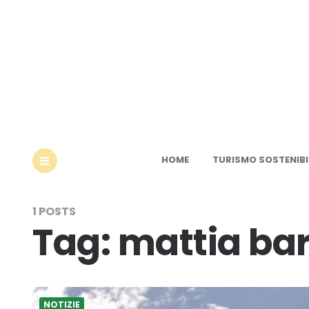
Ec
HOME
TURISMO SOSTENIBI
MENU
1 POSTS
Tag:
mattia ba
NOTIZIE