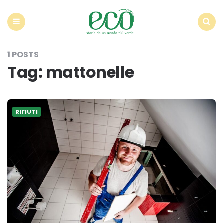
Econote
Menu
Search
1 POSTS
Tag:
mattonelle
RIFIUTI