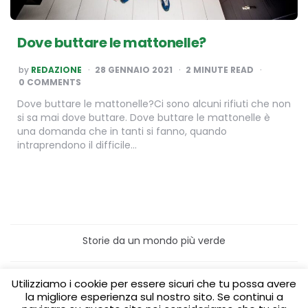
Dove buttare le mattonelle?
POSTED
by
REDAZIONE
28 GENNAIO 2021
2
MINUTE READ
BY
0 COMMENTS
Dove buttare le mattonelle?Ci sono alcuni rifiuti che non
si sa mai dove buttare. Dove buttare le mattonelle è
una domanda che in tanti si fanno, quando
intraprendono il difficile…
Storie da un mondo più verde
Home
Turismo sostenibile
Utilizziamo i cookie per essere sicuri che tu possa avere
Laboratori/Visite per le scuole
la migliore esperienza sul nostro sito. Se continui a
Green content per aziende
Media Partner