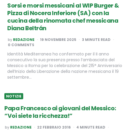
Sorsi e morsi messicani al WIP Burger &
Pizza di Nocera Inferiore (SA) con la
cucina della rinomata chef messicana
Diana Beltrán
POSTED
by
REDAZIONE
19 NOVEMBRE 2025
3
MINUTE READ
BY
0 COMMENTS
Identità Mediterranea ha confermato per il II anno
consecutivo la sua presenza presso l’ambasciata del
Messico a Roma per la celebrazione del 215° Anniversario
dell’Inizio della Liberazione della nazione messicana il 19
settembre…
NOTIZIE
Papa Francesco ai giovani del Messico:
“Voi siete la ricchezza!”
POSTED
by
REDAZIONE
22 FEBBRAIO 2016
4
MINUTE READ