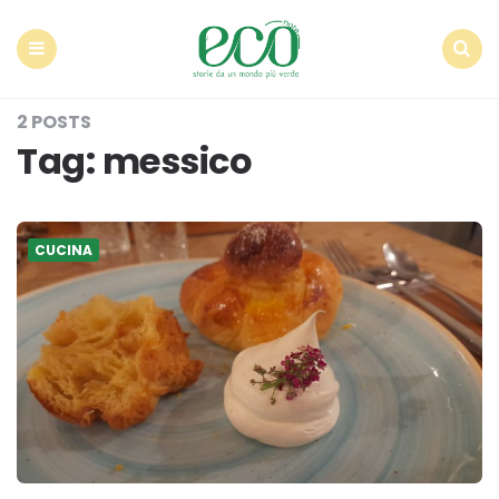
Econote
Menu
Search
2 POSTS
Tag:
messico
CUCINA