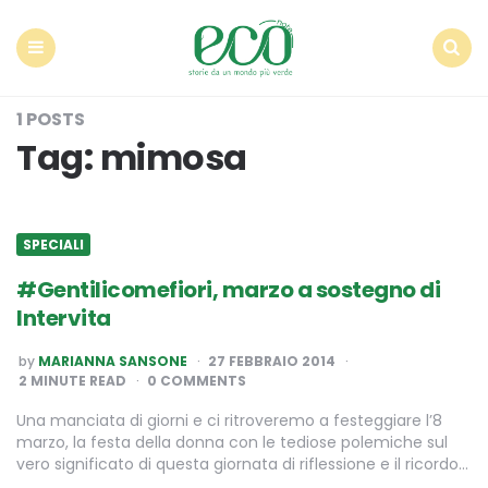
Econote
Menu
Search
1 POSTS
Tag:
mimosa
SPECIALI
#Gentilicomefiori, marzo a sostegno di
Intervita
POSTED
by
MARIANNA SANSONE
27 FEBBRAIO 2014
BY
2
MINUTE READ
0 COMMENTS
Una manciata di giorni e ci ritroveremo a festeggiare l’8
marzo, la festa della donna con le tediose polemiche sul
vero significato di questa giornata di riflessione e il ricordo…