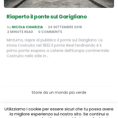
Riaperto il ponte sul Garigliano
POSTED
by
NICOLA CHIARIZIA
24 SETTEMBRE 2018
BY
2
MINUTE READ
0 COMMENTS
Minturno, riapre al pubblico il ponte sul Garigliano. La
storia Costruito nel 1832 il ponte Real Ferdinando è il
primo ponte sospeso a catene dell’Europa continentale.
Costruito nello stile in…
Storie da un mondo più verde
Home
Turismo sostenibile
Utilizziamo i cookie per essere sicuri che tu possa avere
Laboratori/Visite per le scuole
la migliore esperienza sul nostro sito. Se continui a
Green content per aziende
Media Partner