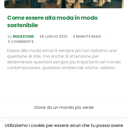
Come essere alla moda in modo
sostenibile
POSTED
by
REDAZIONE
28 LUGLIO 2021
2
MINUTE READ
BY
0 COMMENTS
Essere alla moda ormai è sempre più non soltanto una
questione di stile, ma anche di attenzione per
determinate questioni sempre più importanti nel mondo
contemporaneo: questioni ambientali, etiche, relative…
Storie da un mondo più verde
Home
Turismo sostenibile
Utilizziamo i cookie per essere sicuri che tu possa avere
Laboratori/Visite per le scuole