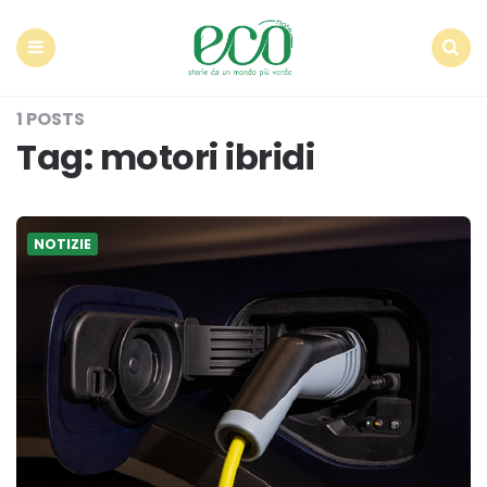
Econote
Menu
Search
1 POSTS
Tag:
motori ibridi
NOTIZIE