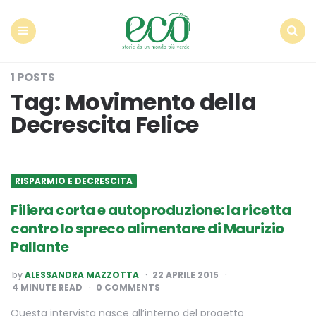
Econote
Menu
Search
1 POSTS
Tag:
Movimento della
Decrescita Felice
RISPARMIO E DECRESCITA
Filiera corta e autoproduzione: la ricetta
contro lo spreco alimentare di Maurizio
Pallante
POSTED
by
ALESSANDRA MAZZOTTA
22 APRILE 2015
BY
4
MINUTE READ
0 COMMENTS
Questa intervista nasce all’interno del progetto