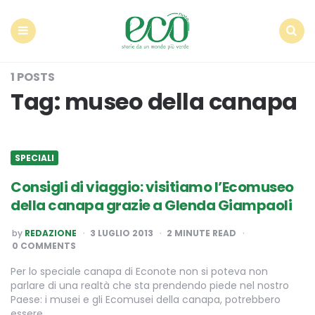
Econote
Menu
Search
1 POSTS
Tag:
museo della canapa
SPECIALI
Consigli di viaggio: visitiamo l’Ecomuseo
della canapa grazie a Glenda Giampaoli
POSTED
by
REDAZIONE
3 LUGLIO 2013
2
MINUTE READ
BY
0 COMMENTS
Per lo speciale canapa di Econote non si poteva non
parlare di una realtà che sta prendendo piede nel nostro
Paese: i musei e gli Ecomusei della canapa, potrebbero
essere…