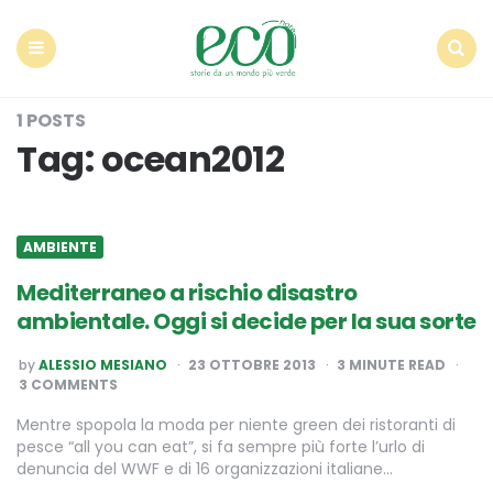
Econote
Menu
Search
1 POSTS
Tag:
ocean2012
AMBIENTE
Mediterraneo a rischio disastro
ambientale. Oggi si decide per la sua sorte
POSTED
by
ALESSIO MESIANO
23 OTTOBRE 2013
3
MINUTE READ
BY
3 COMMENTS
Mentre spopola la moda per niente green dei ristoranti di
pesce “all you can eat”, si fa sempre più forte l’urlo di
denuncia del WWF e di 16 organizzazioni italiane…