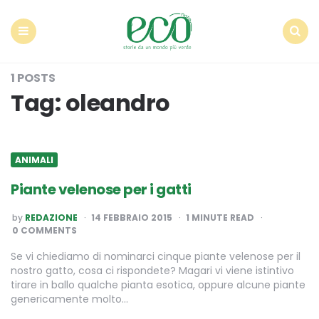
Econote
Menu
Search
1 POSTS
Tag:
oleandro
ANIMALI
Piante velenose per i gatti
POSTED
by
REDAZIONE
14 FEBBRAIO 2015
1
MINUTE READ
BY
0 COMMENTS
Se vi chiediamo di nominarci cinque piante velenose per il
nostro gatto, cosa ci rispondete? Magari vi viene istintivo
tirare in ballo qualche pianta esotica, oppure alcune piante
genericamente molto…