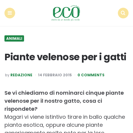
Econote
Menu
Search
ANIMALI
Piante velenose per i gatti
POSTED
by
REDAZIONE
14 FEBBRAIO 2015
0 COMMENTS
BY
Se vi chiediamo di nominarci cinque piante
velenose per il nostro gatto, cosa ci
rispondete?
Magari vi viene istintivo tirare in ballo qualche
pianta esotica, oppure alcune piante
genericamente molto note per la loro