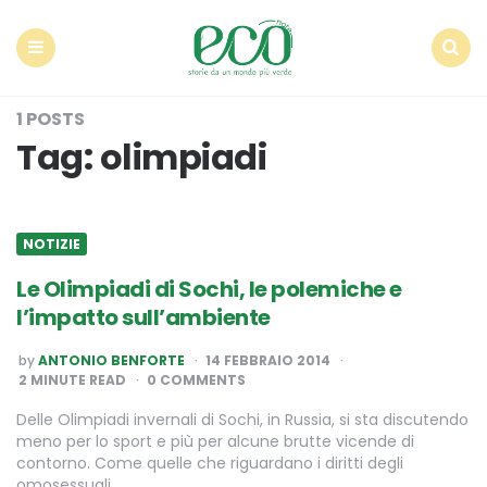
Econote
Menu
Search
1 POSTS
Tag:
olimpiadi
NOTIZIE
Le Olimpiadi di Sochi, le polemiche e
l’impatto sull’ambiente
POSTED
by
ANTONIO BENFORTE
14 FEBBRAIO 2014
BY
2
MINUTE READ
0 COMMENTS
Delle Olimpiadi invernali di Sochi, in Russia, si sta discutendo
meno per lo sport e più per alcune brutte vicende di
contorno. Come quelle che riguardano i diritti degli
omosessuali…