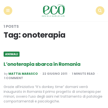
Econote
Menu
Search
1 POSTS
Tag:
onoterapia
ANIMALI
L’onoterapia sbarca in Romania
POSTED
by
MATTIA MARASCO
22 GIUGNO 2011
1
MINUTE READ
BY
1 COMMENT
Grazie all’iniziativa “It’s donkey time” domani verrà
inaugurato in Romania il primo progetto di onoterapia per
minori, ovvero l’uso degli asini nel trattamento di patologie
comportamentali e psicologiche.