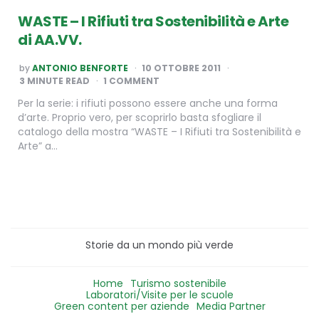
WASTE – I Rifiuti tra Sostenibilità e Arte
di AA.VV.
POSTED
by
ANTONIO BENFORTE
10 OTTOBRE 2011
BY
3
MINUTE READ
1 COMMENT
Per la serie: i rifiuti possono essere anche una forma
d’arte. Proprio vero, per scoprirlo basta sfogliare il
catalogo della mostra “WASTE – I Rifiuti tra Sostenibilità e
Arte” a…
Storie da un mondo più verde
Home
Turismo sostenibile
Laboratori/Visite per le scuole
Green content per aziende
Media Partner