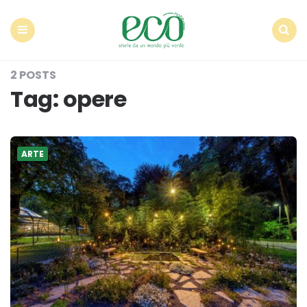
Econote
Menu
Search
2 POSTS
Tag:
opere
ARTE