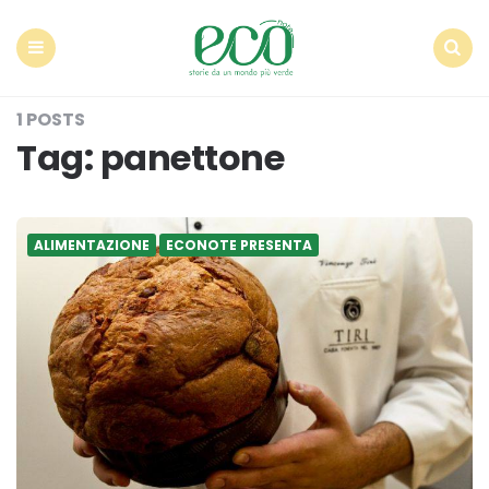
Econote
Menu
Search
1 POSTS
Tag:
panettone
ALIMENTAZIONE
ECONOTE PRESENTA