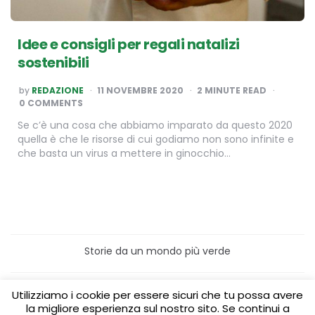
Idee e consigli per regali natalizi
sostenibili
POSTED
by
REDAZIONE
11 NOVEMBRE 2020
2
MINUTE READ
BY
0 COMMENTS
Se c’è una cosa che abbiamo imparato da questo 2020
quella è che le risorse di cui godiamo non sono infinite e
che basta un virus a mettere in ginocchio…
Storie da un mondo più verde
Home
Turismo sostenibile
Utilizziamo i cookie per essere sicuri che tu possa avere
Laboratori/Visite per le scuole
la migliore esperienza sul nostro sito. Se continui a
Green content per aziende
Media Partner