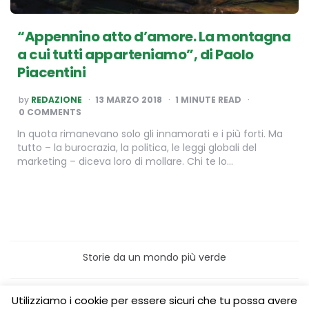
“Appennino atto d’amore. La montagna
a cui tutti apparteniamo”, di Paolo
Piacentini
POSTED
by
REDAZIONE
13 MARZO 2018
1
MINUTE READ
BY
0 COMMENTS
In quota rimanevano solo gli innamorati e i più forti. Ma
tutto – la burocrazia, la politica, le leggi globali del
marketing – diceva loro di mollare. Chi te lo…
Storie da un mondo più verde
Home
Turismo sostenibile
Utilizziamo i cookie per essere sicuri che tu possa avere
Laboratori/Visite per le scuole