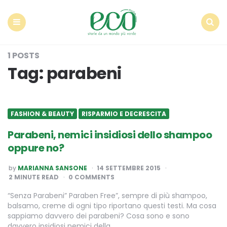
Econote
Menu
Search
1 POSTS
Tag:
parabeni
FASHION & BEAUTY
RISPARMIO E DECRESCITA
Parabeni, nemici insidiosi dello shampoo
oppure no?
POSTED
by
MARIANNA SANSONE
14 SETTEMBRE 2015
BY
2
MINUTE READ
0 COMMENTS
“Senza Parabeni” Paraben Free”, sempre di più shampoo,
balsamo, creme di ogni tipo riportano questi testi. Ma cosa
sappiamo davvero dei parabeni? Cosa sono e sono
davvero insidiosi nemici della…