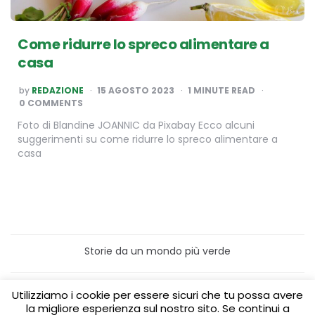
Come ridurre lo spreco alimentare a
casa
POSTED
by
REDAZIONE
15 AGOSTO 2023
1
MINUTE READ
BY
0 COMMENTS
Foto di Blandine JOANNIC da Pixabay Ecco alcuni
suggerimenti su come ridurre lo spreco alimentare a
casa
Storie da un mondo più verde
Home
Turismo sostenibile
Utilizziamo i cookie per essere sicuri che tu possa avere
Laboratori/Visite per le scuole
la migliore esperienza sul nostro sito. Se continui a
Green content per aziende
Media Partner