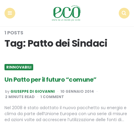
Econote
Menu
Search
1 POSTS
Tag:
Patto dei Sindaci
RINNOVABILI
Un Patto per il futuro “comune”
POSTED
by
GIUSEPPE DI GIOVANNI
10 GENNAIO 2014
BY
2
MINUTE READ
1 COMMENT
Nel 2008 è stato adottato il nuovo pacchetto su energia e
clima da parte dell’Unione Europea con una serie di misure
ed azioni volte ad accrescere l’utilizzazione delle fonti di…