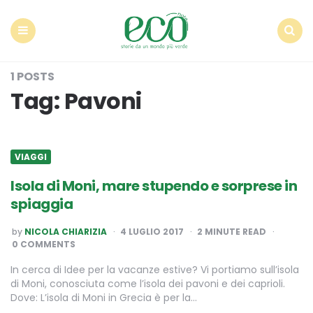
Econote
Menu
Search
1 POSTS
Tag:
Pavoni
VIAGGI
Isola di Moni, mare stupendo e sorprese in
spiaggia
POSTED
by
NICOLA CHIARIZIA
4 LUGLIO 2017
2
MINUTE READ
BY
0 COMMENTS
In cerca di Idee per la vacanze estive? Vi portiamo sull’isola
di Moni, conosciuta come l’isola dei pavoni e dei caprioli.
Dove: L’isola di Moni in Grecia è per la…